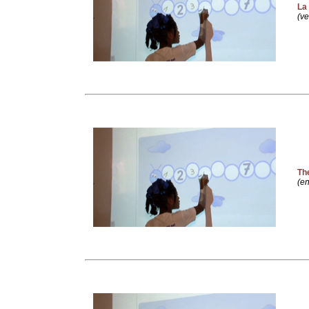
La 
(ve
The
(en