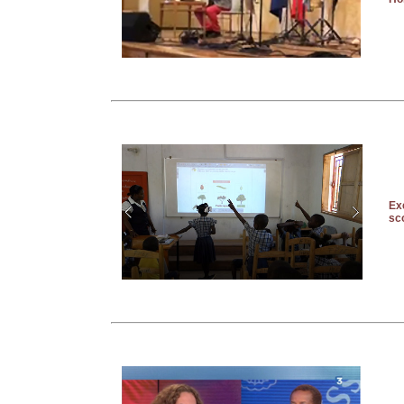
Ex
sco