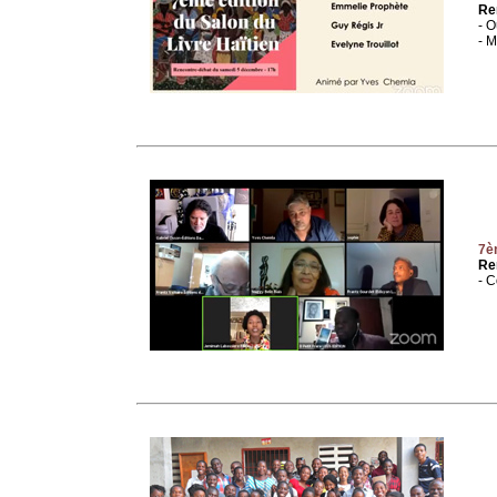
Re
- O
- M
7èm
Re
- C