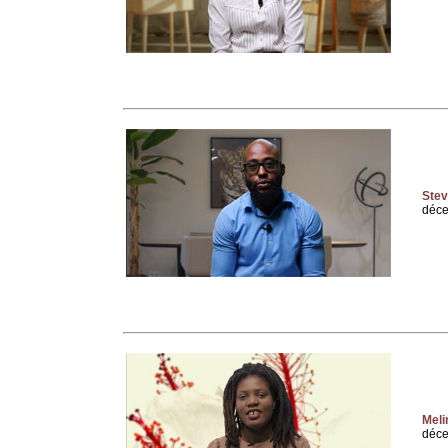
Stev
déc
Meli
déc