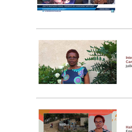
Int
Cam
juil
Haï
Emi