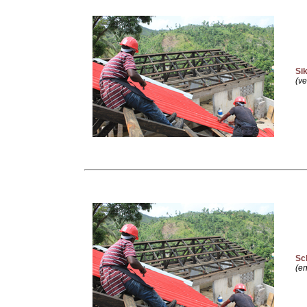
Si
(ve
Sc
(en