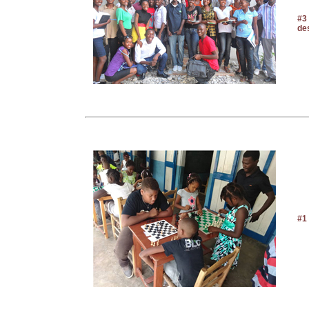
#3
de
#1