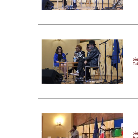
5èm
Ta
5èm
Ho