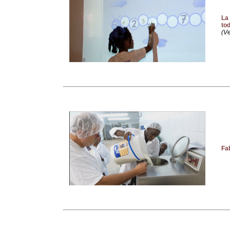
La
to
(V
Fa