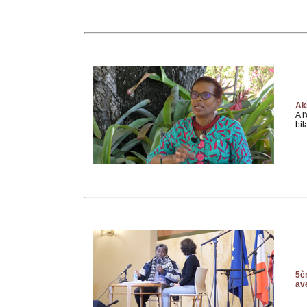
Ak
A l
bil
5èm
av