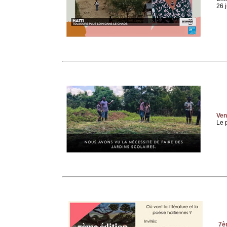
26 
Vent
Le 
7èm