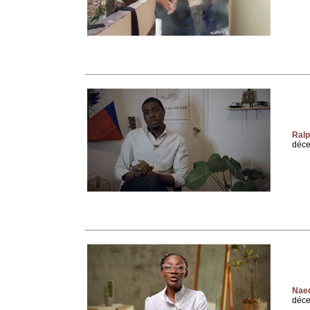
Ralp
déc
Naed
déc