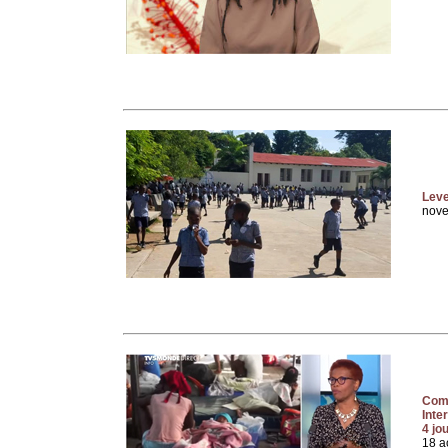
Leve
nov
Comm
Inte
4 jo
18 a