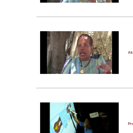
Ak
Pr