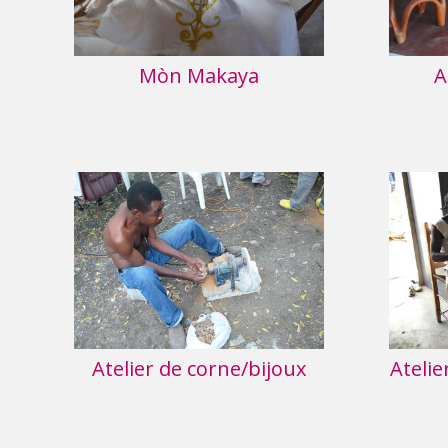
Mòn Makaya
A
Atelier de corne/bijoux
Atelie